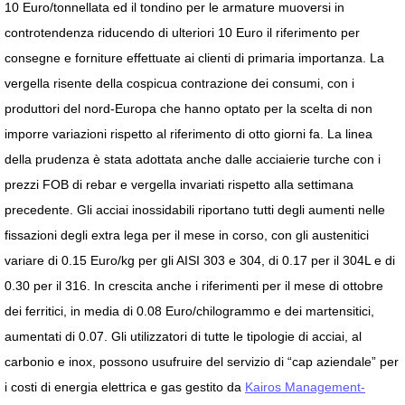
10 Euro/tonnellata ed il tondino per le armature muoversi in
controtendenza riducendo di ulteriori 10 Euro il riferimento per
consegne e forniture effettuate ai clienti di primaria importanza. La
vergella risente della cospicua contrazione dei consumi, con i
produttori del nord-Europa che hanno optato per la scelta di non
imporre variazioni rispetto al riferimento di otto giorni fa. La linea
della prudenza è stata adottata anche dalle acciaierie turche con i
prezzi FOB di rebar e vergella invariati rispetto alla settimana
precedente. Gli acciai inossidabili riportano tutti degli aumenti nelle
fissazioni degli extra lega per il mese in corso, con gli austenitici
variare di 0.15 Euro/kg per gli AISI 303 e 304, di 0.17 per il 304L e di
0.30 per il 316. In crescita anche i riferimenti per il mese di ottobre
dei ferritici, in media di 0.08 Euro/chilogrammo e dei martensitici,
aumentati di 0.07. Gli utilizzatori di tutte le tipologie di acciai, al
carbonio e inox, possono usufruire del servizio di “cap aziendale” per
i costi di energia elettrica e gas gestito da
Kairos Management-