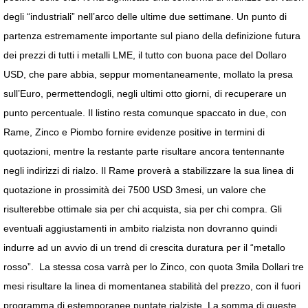
degli “industriali” nell’arco delle ultime due settimane. Un punto di
partenza estremamente importante sul piano della definizione futura
dei prezzi di tutti i metalli LME, il tutto con buona pace del Dollaro
USD, che pare abbia, seppur momentaneamente, mollato la presa
sull’Euro, permettendogli, negli ultimi otto giorni, di recuperare un
punto percentuale. Il listino resta comunque spaccato in due, con
Rame, Zinco e Piombo fornire evidenze positive in termini di
quotazioni, mentre la restante parte risultare ancora tentennante
negli indirizzi di rialzo. Il Rame proverà a stabilizzare la sua linea di
quotazione in prossimità dei 7500 USD 3mesi, un valore che
risulterebbe ottimale sia per chi acquista, sia per chi compra. Gli
eventuali aggiustamenti in ambito rialzista non dovranno quindi
indurre ad un avvio di un trend di crescita duratura per il “metallo
rosso”. La stessa cosa varrà per lo Zinco, con quota 3mila Dollari tre
mesi risultare la linea di momentanea stabilità del prezzo, con il fuori
programma di estemporanee puntate rialziste. La somma di queste