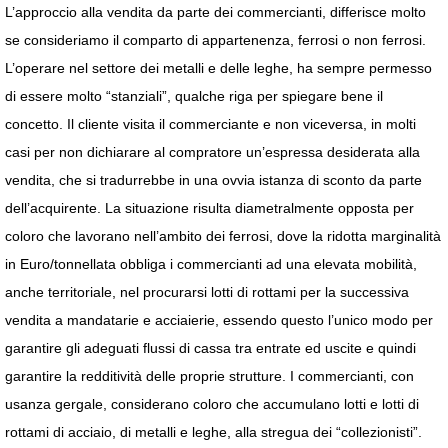
L’approccio alla vendita da parte dei commercianti, differisce molto
se consideriamo il comparto di appartenenza, ferrosi o non ferrosi.
L’operare nel settore dei metalli e delle leghe, ha sempre permesso
di essere molto “stanziali”, qualche riga per spiegare bene il
concetto. Il cliente visita il commerciante e non viceversa, in molti
casi per non dichiarare al compratore un’espressa desiderata alla
vendita, che si tradurrebbe in una ovvia istanza di sconto da parte
dell’acquirente. La situazione risulta diametralmente opposta per
coloro che lavorano nell’ambito dei ferrosi, dove la ridotta marginalità
in Euro/tonnellata obbliga i commercianti ad una elevata mobilità,
anche territoriale, nel procurarsi lotti di rottami per la successiva
vendita a mandatarie e acciaierie, essendo questo l’unico modo per
garantire gli adeguati flussi di cassa tra entrate ed uscite e quindi
garantire la redditività delle proprie strutture. I commercianti, con
usanza gergale, considerano coloro che accumulano lotti e lotti di
rottami di acciaio, di metalli e leghe, alla stregua dei “collezionisti”.