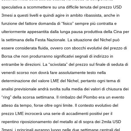
speculativa a scommettere su una difficile tenuta del prezzo USD
3mesi a questi livelli e quindi agire in ambito ribassista, anche in
funzione del fattore domanda di “fisico” sempre più contratta e
ulteriormente appesantita dalla lunga pausa produttiva della Cina per
la settimana della Festa Nazionale. La situazione del Nichel può
essere considerata fluida, ovvero con sbocchi evolutivi del prezzo di
Borsa che non produrranno significativi segnali di indirizzo in
entrambe le direzioni. La “scivolata” del prezzo sul finale di seduta di
venerdì scorso non dovrà fare assolutamente testo nella
determinazione del valore LME del Nichel, pertanto ogni tema di
analisi previsionale andrà svolta sulla media dei valori di chiusura dei
“ring” della scorsa settimana. Il rimbalzo del Piombo era un evento
atteso da tempo, forse oltre ogni limite. Il contesto evolutivo del
prezzo LME incrocerà una serie di accadimenti positivi per il
repentino riposizionamento del metallo al di sopra dei 2mila USD
3mesi, i principali avranno luogo nelle due settimane centrali del