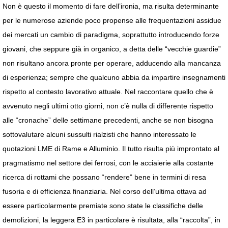
Non è questo il momento di fare dell’ironia, ma risulta determinante
per le numerose aziende poco propense alle frequentazioni assidue
dei mercati un cambio di paradigma, soprattutto introducendo forze
giovani, che seppure già in organico, a detta delle “vecchie guardie”
non risultano ancora pronte per operare, adducendo alla mancanza
di esperienza; sempre che qualcuno abbia da impartire insegnamenti
rispetto al contesto lavorativo attuale. Nel raccontare quello che è
avvenuto negli ultimi otto giorni, non c’è nulla di differente rispetto
alle “cronache” delle settimane precedenti, anche se non bisogna
sottovalutare alcuni sussulti rialzisti che hanno interessato le
quotazioni LME di Rame e Alluminio. Il tutto risulta più improntato al
pragmatismo nel settore dei ferrosi, con le acciaierie alla costante
ricerca di rottami che possano “rendere” bene in termini di resa
fusoria e di efficienza finanziaria. Nel corso dell’ultima ottava ad
essere particolarmente premiate sono state le classifiche delle
demolizioni, la leggera E3 in particolare è risultata, alla “raccolta”, in