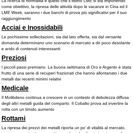
La ricerca di normalità è quello che il listino LME si sta imponendo
come obiettivo, la ripresa delle attività dopo le vacanze in Cina ed il
LME Week, saranno i due banchi di prova più significativi per il suo
raggiungimento
Acciai e Inossidabili
Le pochissime sollecitazioni, sia dal lato offerta, sia dal versante
domanda determinano uno scenario di mercato a dir poco desolante
e arido di contenuti interessanti
Preziosi
I piccoli passi premiano. La buona settimana di Oro e Argento è stata
frutto di una serie di recuperi frazionati che hanno allontanato i due
metalli dai recenti minimi relativi
Medicale
Il Molibdeno continua a crescere in un contesto di debolezza diffusa
degli altri metalli guida del comparto. Il Cobalto prova ad invertire la
rotta con un timido aumento
Rottami
La ripresa dei prezzi dei metalli riporta un po’ di vitalità al mercato,