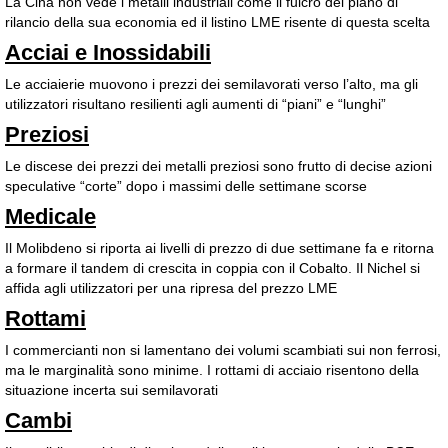
La Cina non vede i metalli industriali come il fulcro del piano di
rilancio della sua economia ed il listino LME risente di questa scelta
Acciai e Inossidabili
Le acciaierie muovono i prezzi dei semilavorati verso l’alto, ma gli
utilizzatori risultano resilienti agli aumenti di “piani” e “lunghi”
Preziosi
Le discese dei prezzi dei metalli preziosi sono frutto di decise azioni
speculative “corte” dopo i massimi delle settimane scorse
Medicale
Il Molibdeno si riporta ai livelli di prezzo di due settimane fa e ritorna
a formare il tandem di crescita in coppia con il Cobalto. Il Nichel si
affida agli utilizzatori per una ripresa del prezzo LME
Rottami
I commercianti non si lamentano dei volumi scambiati sui non ferrosi,
ma le marginalità sono minime. I rottami di acciaio risentono della
situazione incerta sui semilavorati
Cambi